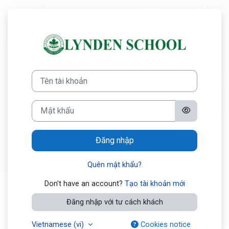
Chuyển tới nội dung chính
Đăng nhập vào L
Bỏ qua đến việc tạo tài khoản mới
Tên tài khoản
Mật khẩu
Đăng nhập
Quên mật khẩu?
Don't have an account?
Tạo tài khoản mới
Đăng nhập với tư cách khách
Vietnamese ‎(vi)‎
Cookies notice