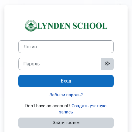
Перейти к основному содержанию
Зайти на Lynden
Пропустить и перейти к созданию новой учетной запис
Логин
Пароль
Вход
Забыли пароль?
Don't have an account?
Создать учетную
запись
Зайти гостем