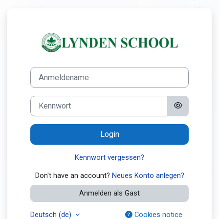
Zum Hauptinhalt
Login bei 'Lynde
Kontoerstellung abbrechen
Anmeldename
Kennwort
Login
Kennwort vergessen?
Don't have an account?
Neues Konto anlegen?
Anmelden als Gast
Deutsch ‎(de)‎
Cookies notice